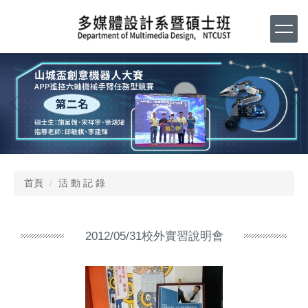
跳
到
主
要
內
容
區
首頁
活 動 記 錄
2012/05/31校外實習說明會