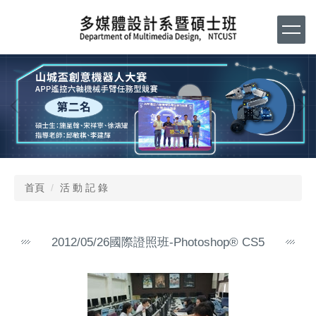
跳
到
主
要
內
容
區
首頁
活 動 記 錄
2012/05/26國際證照班-Photoshop® CS5