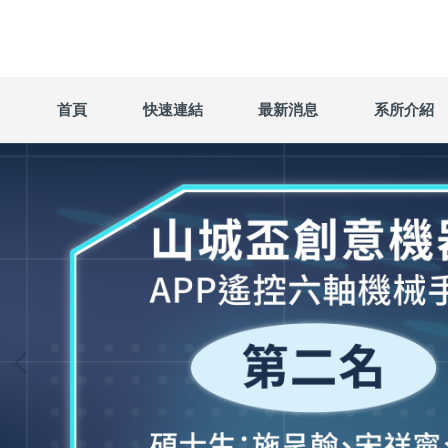
跳
到
主
要
內
首頁
快速連結
最新消息
系所介紹
容
區