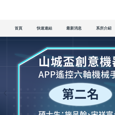
跳
到
主
要
內
首頁
快速連結
最新消息
系所介紹
容
區