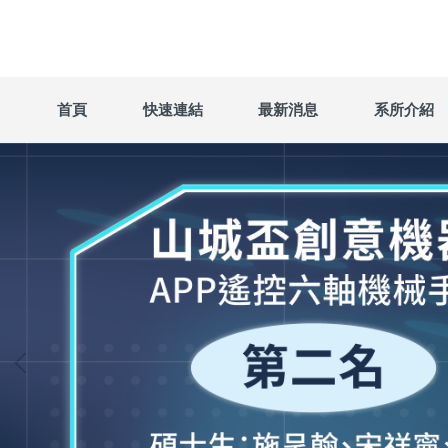
跳
到
主
要
內
首頁
快速連結
最新消息
系所介紹
容
區