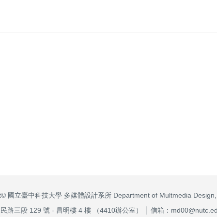
ght© 國立臺中科技大學 多媒體設計系所 Department of Multmedia Design,
三段 129 號 - 昌明樓 4 樓 （4410辦公室） │ 信箱：md00@nutc.edu.t