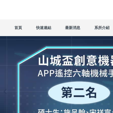
跳
到
主
要
內
首頁
快速連結
最新消息
系所介紹
容
區