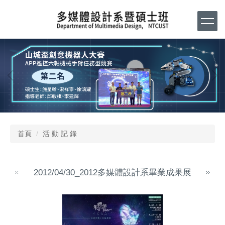
跳
到
主
要
內
容
區
首頁
活 動 記 錄
2012/04/30_2012多媒體設計系畢業成果展