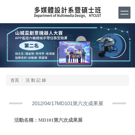
跳
到
主
要
內
容
區
首頁
活 動 記 錄
2012/04/17MD101第六次成果展
活動名稱：
MD101第六次成果展