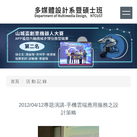
跳
到
主
要
內
容
區
首頁
活 動 記 錄
2012/04/12專題演講-手機雲端應用服務之設
計策略