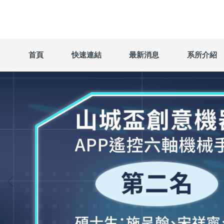
跳
到
主
要
內
首頁
快速連結
最新消息
系所介紹
容
區