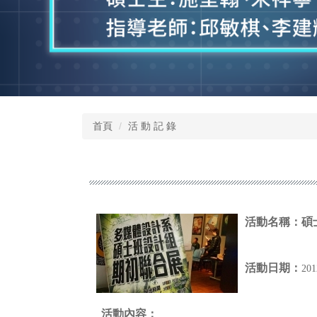
首頁
活 動 記 錄
活動名稱：
碩
活動日期：
20
活動內容：