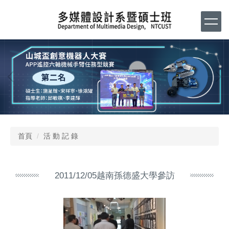
跳
到
主
要
內
容
區
首頁
活 動 記 錄
2011/12/05越南孫德盛大學參訪