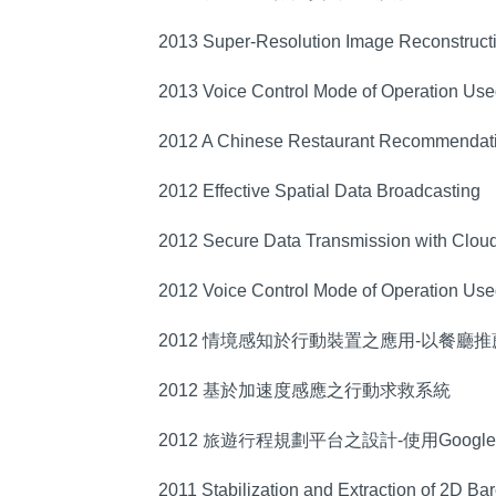
2013 Super-Resolution Image Reconstructi
2013 Voice Control Mode of Operation Use
2012 A Chinese Restaurant Recommendati
2012 Effective Spatial Data Broadcasting
2012 Secure Data Transmission with Clou
2012 Voice Control Mode of Operation Use
2012 情境感知於行動裝置之應用-以餐廳
2012 基於加速度感應之行動求救系統
2012 旅遊行程規劃平台之設計-使用Google 
2011 Stabilization and Extraction of 2D B