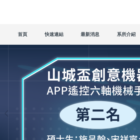
跳
到
主
要
內
首頁
快速連結
最新消息
系所介紹
容
區