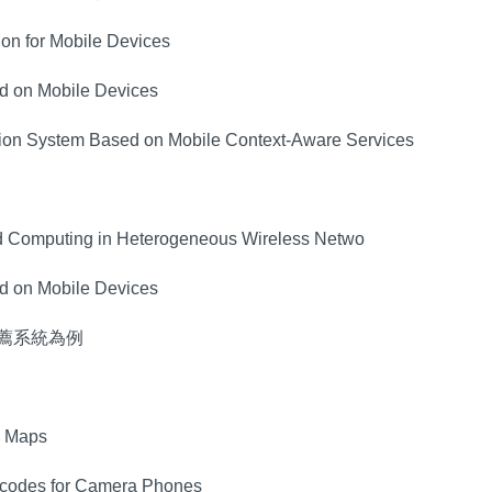
on for Mobile Devices
d on Mobile Devices
on System Based on Mobile Context-Aware Services
d Computing in Heterogeneous Wireless Netwo
d on Mobile Devices
推薦系統為例
Maps
arcodes for Camera Phones