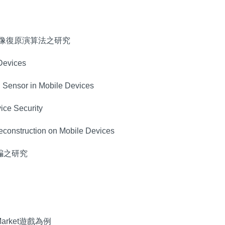
影像復原演算法之研究
Devices
Sensor in Mobile Devices
ice Security
Reconstruction on Mobile Devices
騙之研究
arket遊戲為例