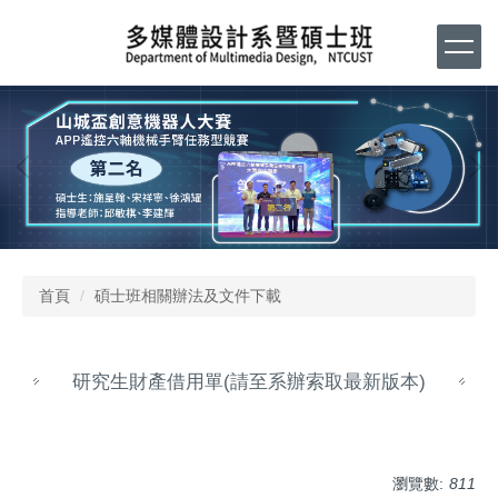
跳
到
主
要
內
容
區
首頁
碩士班相關辦法及文件下載
研究生財產借用單(請至系辦索取最新版本)
瀏覽數:
811