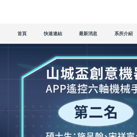
跳
到
主
要
內
首頁
快速連結
最新消息
系所介紹
容
區