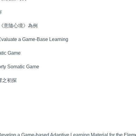
作
以《意隨心境》為例
Evaluate a Game-Base Learning
atic Game
orty Somatic Game
響之初探
evelop a Game-based Adaptive Learning Material for the Eleme