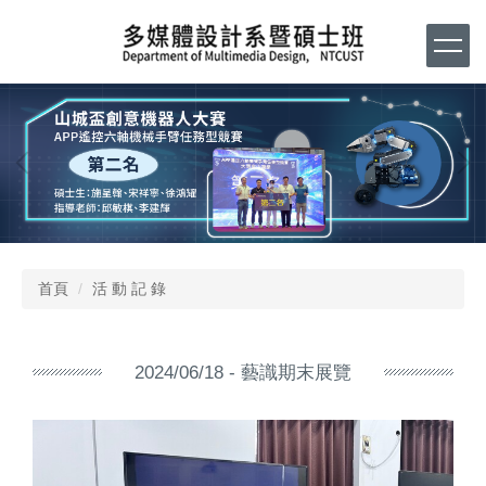
跳
到
主
要
內
容
區
首頁
活 動 記 錄
2024/06/18 - 藝識期末展覽