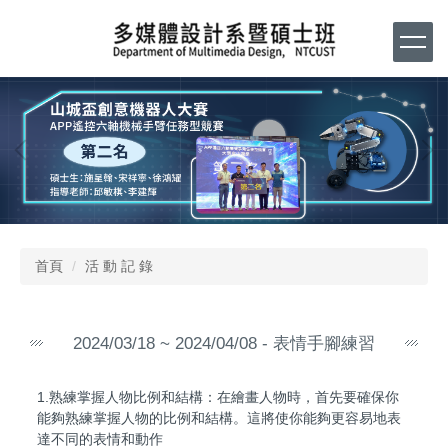
跳
到
主
要
內
容
區
首頁
活 動 記 錄
2024/03/18 ~ 2024/04/08 - 表情手腳練習
1.熟練掌握人物比例和結構：在繪畫人物時，首先要確保你
能夠熟練掌握人物的比例和結構。這將使你能夠更容易地表
達不同的表情和動作