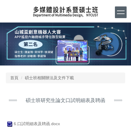
跳
到
主
要
內
容
區
首頁
碩士班相關辦法及文件下載
碩士班研究生論文口試明細表及聘函
6.口試明細表及聘函.docx