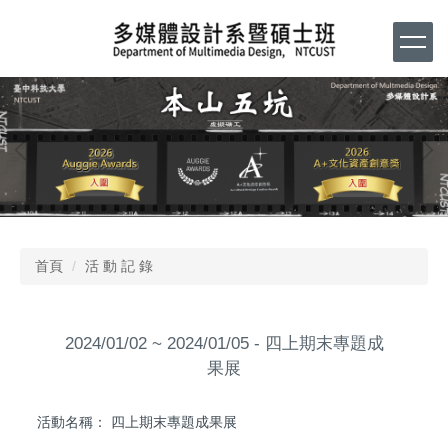
跳
到
主
要
內
容
區
首頁
活 動 記 錄
2024/01/02 ~ 2024/01/05 - 四上期末專題成
果展
活動名稱： 四上期末專題成果展