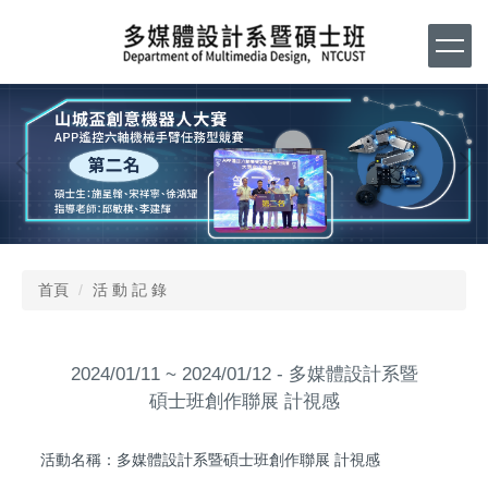
跳
到
主
要
內
容
區
首頁
活 動 記 錄
2024/01/11 ~ 2024/01/12 - 多媒體設計系暨
碩士班創作聯展 計視感
活動名稱：多媒體設計系暨碩士班創作聯展 計視感