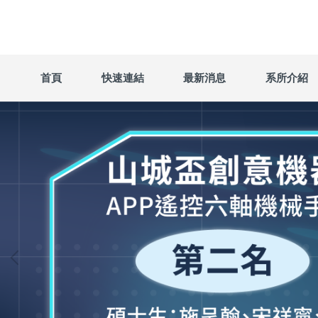
跳
到
主
要
內
首頁
快速連結
最新消息
系所介紹
容
區