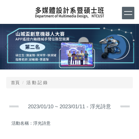
跳
到
主
要
內
容
區
首頁
活 動 記 錄
2023/01/10 ~ 2023/01/11 - 浮光詩意
活動名稱：浮光詩意