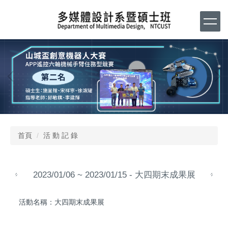
跳
到
主
要
內
容
區
首頁
活 動 記 錄
2023/01/06 ~ 2023/01/15 - 大四期末成果展
活動名稱：大四期末成果展