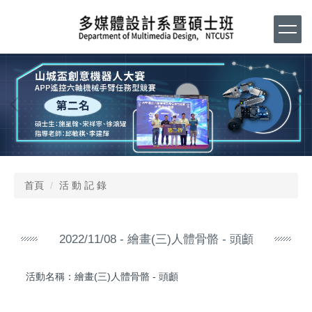
跳
到
主
要
內
容
區
首頁
活 動 記 錄
2022/11/08 - 繪畫(三)人體骨骼 - 頭顱
活動名稱：繪畫(三)人體骨骼 - 頭顱