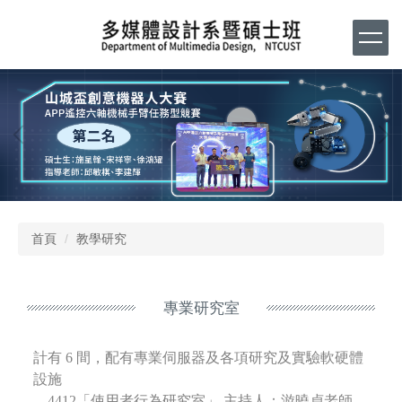
跳
到
主
要
內
容
區
首頁
教學研究
專業研究室
計有 6 間，配有專業伺服器及各項研究及實驗軟硬體
設施
．4412「使用者行為研究室」 主持人：游曉貞老師