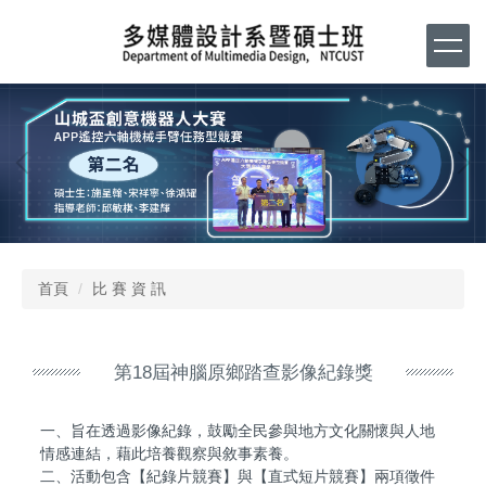
跳
到
主
要
內
容
區
首頁
比 賽 資 訊
第18屆神腦原鄉踏查影像紀錄獎
一、旨在透過影像紀錄，鼓勵全民參與地方文化關懷與人地
情感連結，藉此培養觀察與敘事素養。
二、活動包含【紀錄片競賽】與【直式短片競賽】兩項徵件