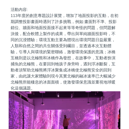
活動內容:
113年度的創意專題設計展覽，增加了地面投影的互動，在初
期調整投影畫面時遇到了許多挑戰，例如:畫面對不準、投影
錯位、牆面和地面投面接不起來等等奇怪的問題，但問題解
決後，配合軟體上製作的成果，帶出與單純牆面投影時，不
同的沉浸體驗；環境互動主要為體現出環境問題日益嚴重，
人類和自然之間的共生關係受到矚目，並透過本次互動體
驗，引導人與環境的緊密聯絡，激發環境保護的意識；冰橋
互橋則是以北極熊和冰橋作為發想，在故事中，互動者扮演
捕魚的北極熊，在要回到牠孩子身旁時，遇到浮冰斷裂，互
動者須幫助北極熊將浮冰聚集成冰橋使北極熊安全的回到
家，由此讓大家體驗到現今其實北極的融冰速率已大幅減少
北極熊所能棲息的冰面面積，使激發環保意識並重視地球暖
化這個議題。