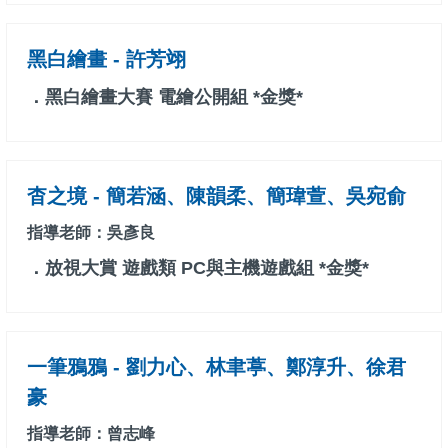
黑白繪畫 - 許芳翊
．黑白繪畫大賽 電繪公開組 *金獎*
杳之境 - 簡若涵、陳韻柔、簡瑋萱、吳宛俞
指導老師：吳彥良
．放視大賞 遊戲類 PC與主機遊戲組 *金獎*
一筆鴉鴉 - 劉力心、林聿葶、鄭淳升、徐君
豪
指導老師：曾志峰