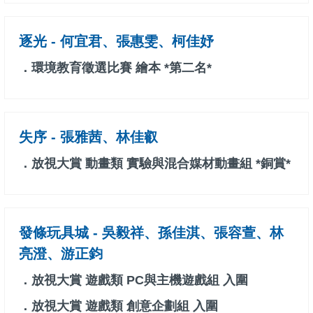
逐光 - 何宜君、張惠雯、柯佳妤
．環境教育徵選比賽 繪本 *第二名*
失序 - 張雅茜、林佳叡
．放視大賞 動畫類 實驗與混合媒材動畫組 *銅賞*
發條玩具城 - 吳毅祥、孫佳淇、張容萱、林
亮澄、游正鈞
．放視大賞 遊戲類 PC與主機遊戲組 入圍
．放視大賞 遊戲類 創意企劃組 入圍