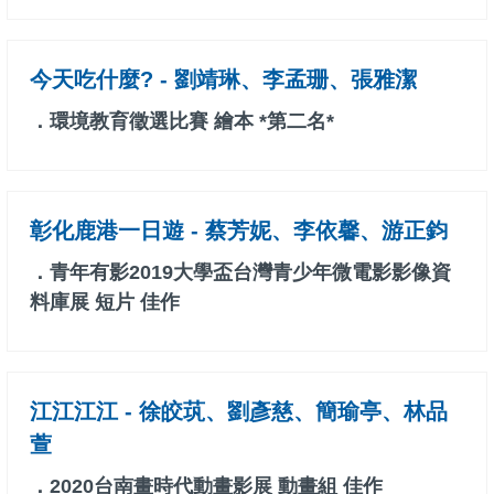
今天吃什麼? - 劉靖琳、李孟珊、張雅潔
．環境教育徵選比賽 繪本 *第二名*
彰化鹿港一日遊 - 蔡芳妮、李依馨、游正鈞
．青年有影2019大學盃台灣青少年微電影影像資
料庫展 短片 佳作
江江江江 - 徐皎茿、劉彥慈、簡瑜亭、林品
萱
．2020台南畫時代動畫影展 動畫組 佳作