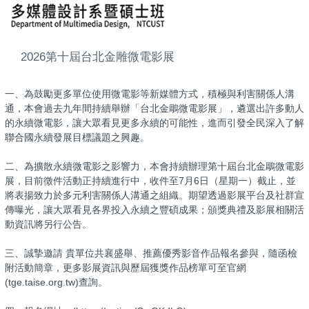
2026第十屆台北金雕微電影展
一、為鼓勵更多單位使用微電影等新媒體方式，積極與利害關係人溝
通，本會過去九年間持續舉辦「台北金鵰微電影展」，遴選出許多動人
的永續微電影，讓大眾看見更多永續的可能性，進而引發全民深入了解
聯合國永續發展目標議題之興趣。
二、為擴散永續微電影之影響力，本會持續辦理第十屆台北金鵰微電影
展，目前徵件活動正持續進行中，收件至7月6日（星期一）截止，並
將表揚致力於多元利害關係人溝通之組織。期望透過影展平台及社群宣
傳曝光，讓大眾看見各界投入永續之豐碩成果；頒獎典禮及影展相關活
動資訊將另行公告。
三、誠摯邀請 貴單位共襄盛舉、推薦優秀影音作品報名參與，隨函檢
附活動簡章，更多影展資訊與歷屆獲獎作品榜單可至官網
(tge.taise.org.tw)查詢。